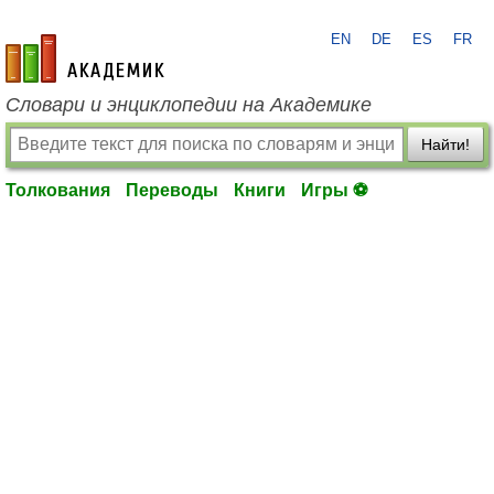
EN
DE
ES
FR
academic.ru
Словари и энциклопедии на Академике
Найти!
Толкования
Переводы
Книги
Игры ⚽