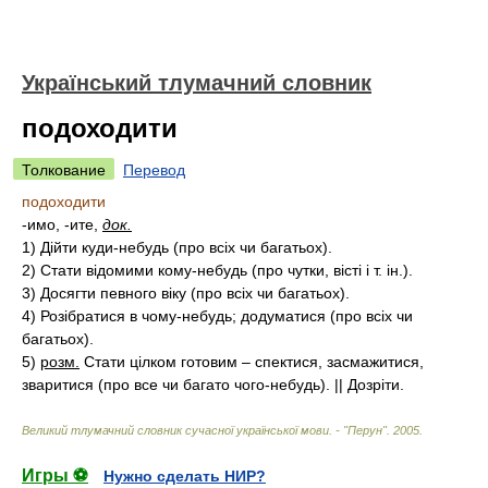
Український тлумачний словник
подоходити
Толкование
Перевод
подоходити
-имо, -ите,
док.
1)
Дійти куди-небудь (про всіх чи багатьох).
2)
Стати відомими кому-небудь (про чутки, вісті і т. ін.).
3)
Досягти певного віку (про всіх чи багатьох).
4)
Розібратися в чому-небудь; додуматися (про всіх чи
багатьох).
5)
розм.
Стати цілком готовим – спектися, засмажитися,
зваритися (про все чи багато чого-небудь). || Дозріти.
Великий тлумачний словник сучасної української мови. - "Перун"
.
2005
.
Игры ⚽
Нужно сделать НИР?